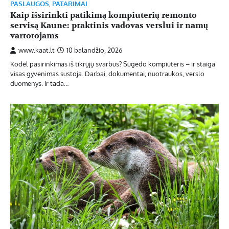
PASLAUGOS
,
PATARIMAI
Kaip išsirinkti patikimą kompiuterių remonto
servisą Kaune: praktinis vadovas verslui ir namų
vartotojams
www.kaat.lt
10 balandžio, 2026
Kodėl pasirinkimas iš tikrųjų svarbus? Sugedo kompiuteris – ir staiga
visas gyvenimas sustoja. Darbai, dokumentai, nuotraukos, verslo
duomenys. Ir tada…