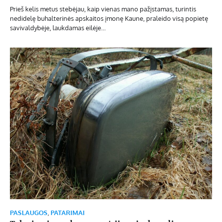
Prieš kelis metus stebėjau, kaip vienas mano pažįstamas, turintis
nedidelę buhalterinės apskaitos įmonę Kaune, praleido visą popietę
savivaldybėje, laukdamas eilėje…
PASLAUGOS
,
PATARIMAI