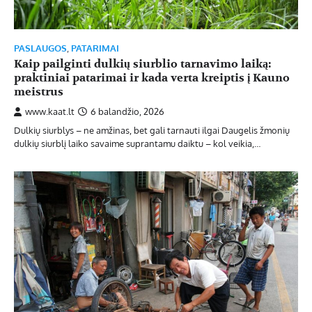
PASLAUGOS
,
PATARIMAI
Kaip pailginti dulkių siurblio tarnavimo laiką:
praktiniai patarimai ir kada verta kreiptis į Kauno
meistrus
www.kaat.lt
6 balandžio, 2026
Dulkių siurblys – ne amžinas, bet gali tarnauti ilgai Daugelis žmonių
dulkių siurblį laiko savaime suprantamu daiktu – kol veikia,…