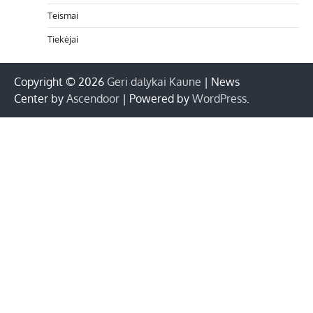
Teismai
Tiekėjai
Copyright © 2026
Geri dalykai Kaune
| News
Center by
Ascendoor
| Powered by
WordPress
.