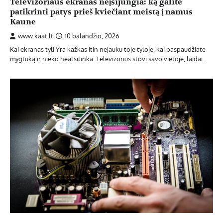
Televizoriaus ekranas neįsijungia: ką galite
patikrinti patys prieš kviečiant meistą į namus
Kaune
www.kaat.lt
10 balandžio, 2026
Kai ekranas tyli Yra kažkas itin nejauku toje tyloje, kai paspaudžiate
mygtuką ir nieko neatsitinka. Televizorius stovi savo vietoje, laidai…