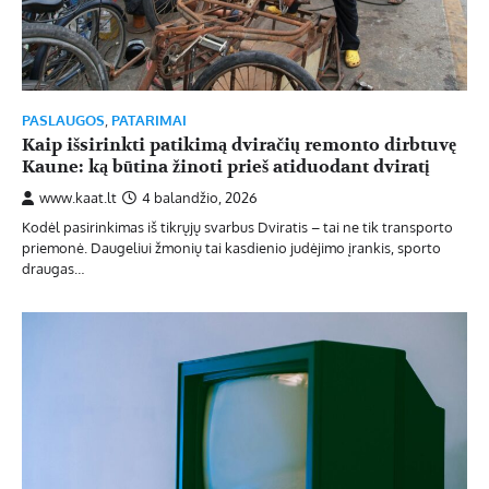
PASLAUGOS
,
PATARIMAI
Kaip išsirinkti patikimą dviračių remonto dirbtuvę
Kaune: ką būtina žinoti prieš atiduodant dviratį
www.kaat.lt
4 balandžio, 2026
Kodėl pasirinkimas iš tikrųjų svarbus Dviratis – tai ne tik transporto
priemonė. Daugeliui žmonių tai kasdienio judėjimo įrankis, sporto
draugas…