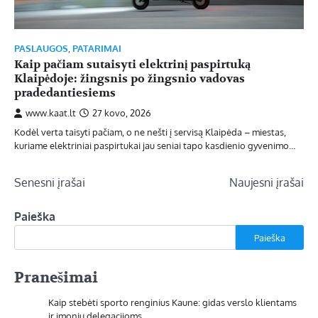
PASLAUGOS
,
PATARIMAI
Kaip pačiam sutaisyti elektrinį paspirtuką
Klaipėdoje: žingsnis po žingsnio vadovas
pradedantiesiems
www.kaat.lt
27 kovo, 2026
Kodėl verta taisyti pačiam, o ne nešti į servisą Klaipėda – miestas,
kuriame elektriniai paspirtukai jau seniai tapo kasdienio gyvenimo…
Navigacija
Senesni įrašai
Naujesni įrašai
tarp
Paieška
įrašų
Paieška
Pranešimai
Kaip stebėti sporto renginius Kaune: gidas verslo klientams
ir įmonių delegacijoms