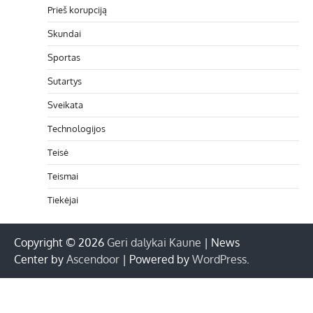
Prieš korupciją
Skundai
Sportas
Sutartys
Sveikata
Technologijos
Teisė
Teismai
Tiekėjai
Copyright © 2026
Geri dalykai Kaune
| News
Center by
Ascendoor
| Powered by
WordPress
.