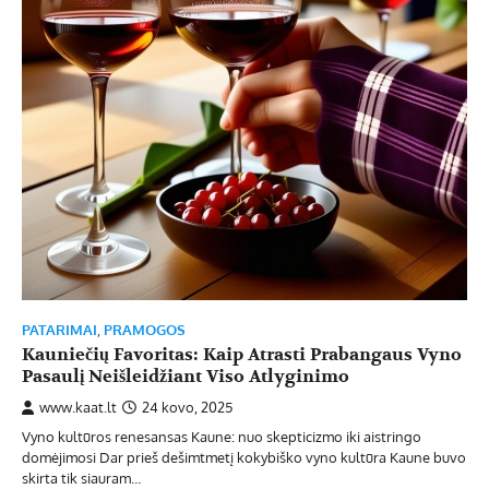
PATARIMAI
,
PRAMOGOS
Kauniečių Favoritas: Kaip Atrasti Prabangaus Vyno
Pasaulį Neišleidžiant Viso Atlyginimo
www.kaat.lt
24 kovo, 2025
Vyno kultūros renesansas Kaune: nuo skepticizmo iki aistringo
domėjimosi Dar prieš dešimtmetį kokybiško vyno kultūra Kaune buvo
skirta tik siauram…