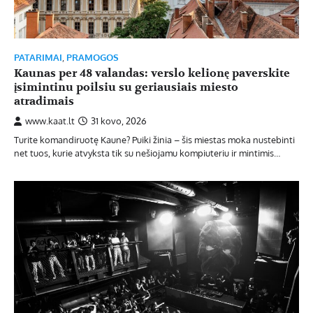
PATARIMAI
,
PRAMOGOS
Kaunas per 48 valandas: verslo kelionę paverskite
įsimintinu poilsiu su geriausiais miesto
atradimais
www.kaat.lt
31 kovo, 2026
Turite komandiruotę Kaune? Puiki žinia – šis miestas moka nustebinti
net tuos, kurie atvyksta tik su nešiojamu kompiuteriu ir mintimis…