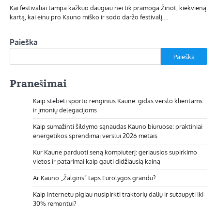
Kai festivaliai tampa kažkuo daugiau nei tik pramoga Žinot, kiekvieną
kartą, kai einu pro Kauno miško ir sodo daržo festivalį,…
Paieška
Paieška
Pranešimai
Kaip stebėti sporto renginius Kaune: gidas verslo klientams
ir įmonių delegacijoms
Kaip sumažinti šildymo sąnaudas Kauno biuruose: praktiniai
energetikos sprendimai verslui 2026 metais
Kur Kaune parduoti seną kompiuterį: geriausios supirkimo
vietos ir patarimai kaip gauti didžiausią kainą
Ar Kauno „Žalgiris” taps Eurolygos grandu?
Kaip internetu pigiau nusipirkti traktorių dalių ir sutaupyti iki
30% remontui?