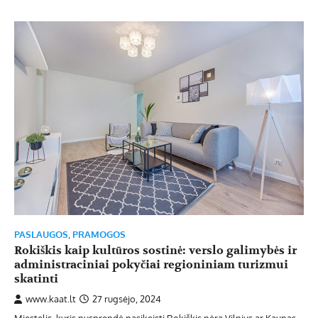
PASLAUGOS
,
PRAMOGOS
Rokiškis kaip kultūros sostinė: verslo galimybės ir
administraciniai pokyčiai regioniniam turizmui
skatinti
www.kaat.lt
27 rugsėjo, 2024
Miestelis, kuris nusprendė pasikeisti Rokiškis nėra Vilnius ar Kaunas.