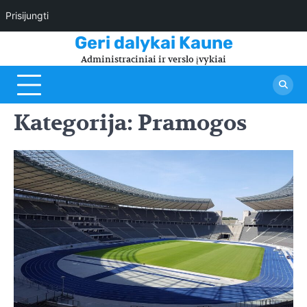
Prisijungti
Skip
Geri dalykai Kaune
to
Administraciniai ir verslo įvykiai
content
Kategorija:
Pramogos