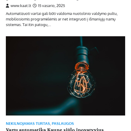
www.kaat.lt
15 vasario, 2025
Automatizuoti vartai gali būti valdoma nuotolinio valdymo pultu,
mobiliosiomis programėlėmis ar net integruoti į išmaniųjų namų
sistemas. Tai itin patogu,…
NEKILNOJAMAS TURTAS
,
PASLAUGOS
Vartų automatika Kaune siūlo inovatyvius