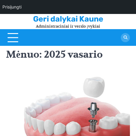
Prisijungti
Skip
Geri dalykai Kaune
to
Administraciniai ir verslo įvykiai
content
Mėnuo:
2025 vasario