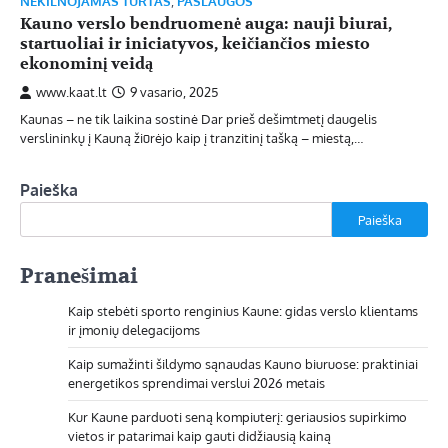
NEKILNOJAMAS TURTAS
,
PASLAUGOS
Kauno verslo bendruomenė auga: nauji biurai,
startuoliai ir iniciatyvos, keičiančios miesto
ekonominį veidą
www.kaat.lt
9 vasario, 2025
Kaunas – ne tik laikina sostinė Dar prieš dešimtmetį daugelis
verslininkų į Kauną žiūrėjo kaip į tranzitinį tašką – miestą,…
Paieška
Paieška
Pranešimai
Kaip stebėti sporto renginius Kaune: gidas verslo klientams
ir įmonių delegacijoms
Kaip sumažinti šildymo sąnaudas Kauno biuruose: praktiniai
energetikos sprendimai verslui 2026 metais
Kur Kaune parduoti seną kompiuterį: geriausios supirkimo
vietos ir patarimai kaip gauti didžiausią kainą