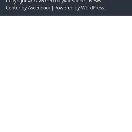
Copyright © 2026
Geri dalykai Kaune
| News
Center by
Ascendoor
| Powered by
WordPress
.