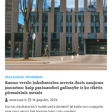
PASLAUGOS
,
PATARIMAI
Kauno verslo inkubatorius atveria duris naujoms
įmonėms: kaip pasinaudoti galimybe ir ko tikėtis
pirmaisiais metais
www.kaat.lt
16 gegužės, 2024
Kas tas inkubatorius ir kodėl verta domėtis? Jei kada nors svajojote
apie savo verslą, bet bijojote šokti į gilų vandenį…