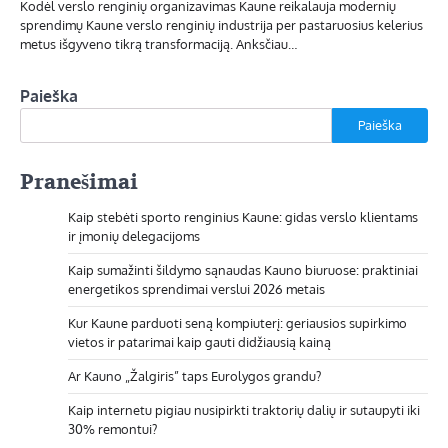
Kodėl verslo renginių organizavimas Kaune reikalauja modernių
sprendimų Kaune verslo renginių industrija per pastaruosius kelerius
metus išgyveno tikrą transformaciją. Anksčiau…
Paieška
Paieška
Pranešimai
Kaip stebėti sporto renginius Kaune: gidas verslo klientams
ir įmonių delegacijoms
Kaip sumažinti šildymo sąnaudas Kauno biuruose: praktiniai
energetikos sprendimai verslui 2026 metais
Kur Kaune parduoti seną kompiuterį: geriausios supirkimo
vietos ir patarimai kaip gauti didžiausią kainą
Ar Kauno „Žalgiris” taps Eurolygos grandu?
Kaip internetu pigiau nusipirkti traktorių dalių ir sutaupyti iki
30% remontui?