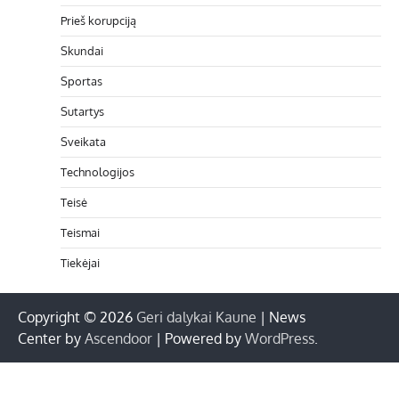
Prieš korupciją
Skundai
Sportas
Sutartys
Sveikata
Technologijos
Teisė
Teismai
Tiekėjai
Copyright © 2026
Geri dalykai Kaune
| News
Center by
Ascendoor
| Powered by
WordPress
.