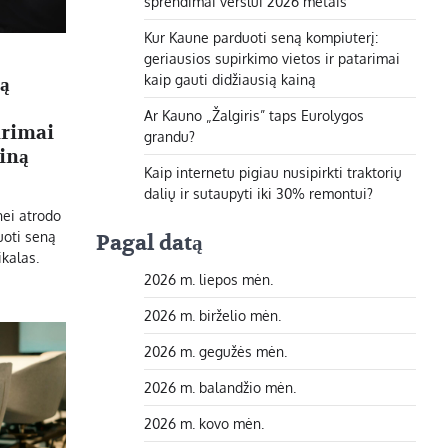
sprendimai verslui 2026 metais
Kur Kaune parduoti seną kompiuterį:
geriausios supirkimo vietos ir patarimai
kaip gauti didžiausią kainą
ą
Ar Kauno „Žalgiris” taps Eurolygos
arimai
grandu?
ainą
Kaip internetu pigiau nusipirkti traktorių
dalių ir sutaupyti iki 30% remontui?
nei atrodo
uoti seną
Pagal datą
ikalas.
2026 m. liepos mėn.
2026 m. birželio mėn.
2026 m. gegužės mėn.
2026 m. balandžio mėn.
2026 m. kovo mėn.