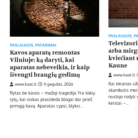
PASLAUGOS
,
P
Televizor
PASLAUGOS
,
PATARIMAI
arba mirga
Kavos aparatų remontas
kviečiant 
Vilniuje: ką daryti, kai
Kaune
aparatas nebeveikia, ir kaip
išvengti brangių gedimų
www.kaat.lt
Kai ekranas už
www.kaat.lt
11 gegužės, 2026
skambutis meis
Rytas be kavos – mažoji tragedija Yra tokių
nustojo rodyti 
rytų, kai viskas prasideda blogai dar prieš
keistai –…
pirmąją kavą. Aparatas cypsi, blyksi…