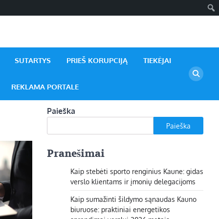
SUTARTYS
PRIEŠ KORUPCIJĄ
TIEKĖJAI
REKLAMA PORTALE
Paieška
Paieška
Pranešimai
Kaip stebėti sporto renginius Kaune: gidas
verslo klientams ir įmonių delegacijoms
Kaip sumažinti šildymo sąnaudas Kauno
biuruose: praktiniai energetikos