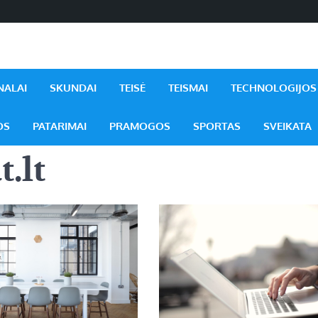
NALAI
SKUNDAI
TEISĖ
TEISMAI
TECHNOLOGIJOS
OS
PATARIMAI
PRAMOGOS
SPORTAS
SVEIKATA
.lt