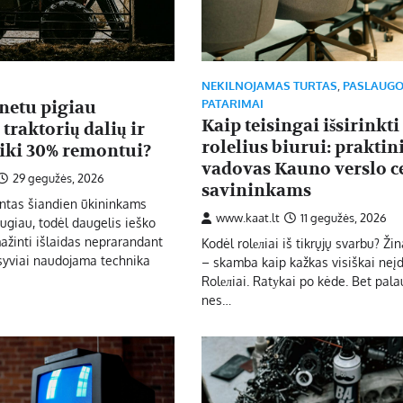
NEKILNOJAMAS TURTAS
,
PASLAUG
PATARIMAI
rnetu pigiau
Kaip teisingai išsirinkti
 traktorių dalių ir
rolelius biurui: praktin
 iki 30% remontui?
vadovas Kauno verslo c
29 gegužės, 2026
savininkams
ntas šiandien ūkininkams
www.kaat.lt
11 gegužės, 2026
augiau, todėl daugelis ieško
ažinti išlaidas neprarandant
Kodėl rolелiai iš tikrųjų svarbu? Ži
syviai naudojama technika
– skamba kaip kažkas visiškai neį
Rolелiai. Ratуkai po kėde. Bet pala
nes…