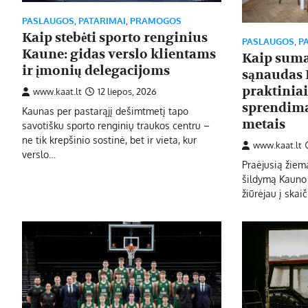
PASLAUGOS
,
PATARIMAI
,
PRAMOGOS
Kaip stebėti sporto renginius
PASLAUGOS
,
P
Kaune: gidas verslo klientams
Kaip suma
ir įmonių delegacijoms
sąnaudas 
praktiniai
www.kaat.lt
12 liepos, 2026
sprendima
Kaunas per pastarąjį dešimtmetį tapo
metais
savotišku sporto renginių traukos centru –
ne tik krepšinio sostinė, bet ir vieta, kur
www.kaat.lt
verslo…
Praėjusią žiemą
šildymą Kauno 
žiūrėjau į skaič