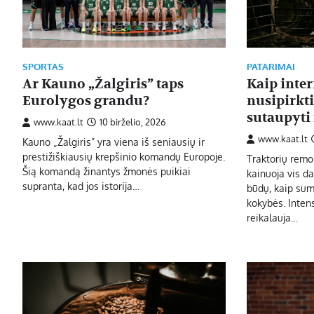
SPORTAS
PATARIMAI
Ar Kauno „Žalgiris” taps
Kaip inte
Eurolygos grandu?
nusipirkti
sutaupyti
www.kaat.lt
10 birželio, 2026
www.kaat.lt
Kauno „Žalgiris” yra viena iš seniausių ir
prestižiškiausių krepšinio komandų Europoje.
Traktorių remo
Šią komandą žinantys žmonės puikiai
kainuoja vis d
supranta, kad jos istorija…
būdų, kaip sum
kokybės. Inten
reikalauja…