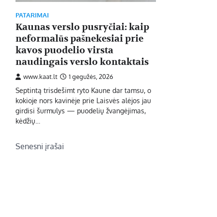
PATARIMAI
Kaunas verslo pusryčiai: kaip
neformalūs pašnekesiai prie
kavos puodelio virsta
naudingais verslo kontaktais
www.kaat.lt
1 gegužės, 2026
Septintą trisdešimt ryto Kaune dar tamsu, o
kokioje nors kavinėje prie Laisvės alėjos jau
girdisi šurmulys — puodelių žvangėjimas,
kėdžių…
Navigacija
Senesni įrašai
tarp
įrašų