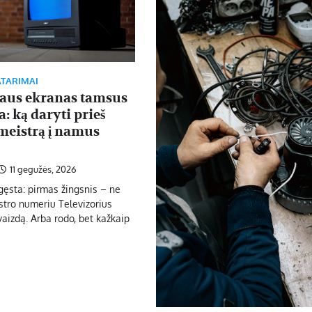
ATARIMAI
iaus ekranas tamsus
: ką daryti prieš
meistrą į namus
11 gegužės, 2026
gęsta: pirmas žingsnis – ne
tro numeriu Televizorius
vaizdą. Arba rodo, bet kažkaip