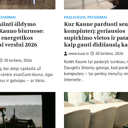
ATARIMAI
PASLAUGOS
,
PATARIMAI
žinti šildymo
Kur Kaune parduoti sen
Kauno biuruose:
kompiuterį: geriausios
 energetikos
supirkimo vietos ir pat
i verslui 2026
kaip gauti didžiausią k
www.kaat.lt
20 birželio, 2026
30 birželio, 2026
Kodėl Kaune tai padaryti sunkiau, 
Daugelis žmonių galvoja, kad pard
, kai atėjo sąskaita už
kompiuterį – tai penkių minučių re
centre esančiam biurui, ilgai
Internete…
ius ir galvojau – ar tikrai…