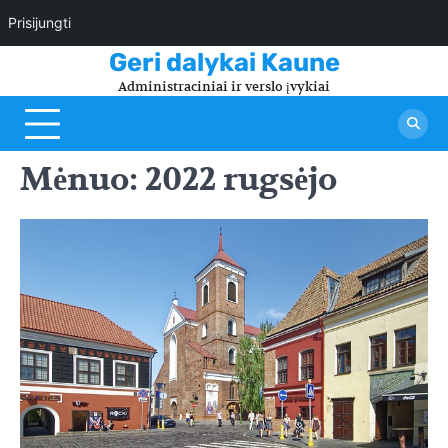
Prisijungti
Skip
Geri dalykai Kaune
to
Administraciniai ir verslo įvykiai
content
Mėnuo:
2022 rugsėjo