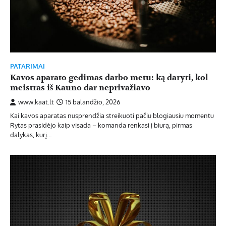
PATARIMAI
Kavos aparato gedimas darbo metu: ką daryti, kol
meistras iš Kauno dar neprivažiavo
www.kaat.lt
15 balandžio, 2026
Kai kavos aparatas nusprendžia streikuoti pačiu blogiausiu momentu
Rytas prasidėjo kaip visada – komanda renkasi į biurą, pirmas
dalykas, kurį…