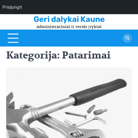
Prisijungti
Skip
Geri dalykai Kaune
to
Administraciniai ir verslo įvykiai
content
Kategorija:
Patarimai