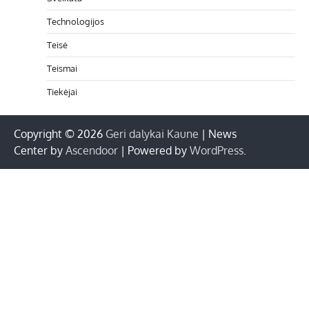
Technologijos
Teisė
Teismai
Tiekėjai
Copyright © 2026
Geri dalykai Kaune
| News
Center by
Ascendoor
| Powered by
WordPress
.