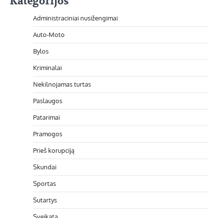
Kategorijos
Administraciniai nusižengimai
Auto-Moto
Bylos
Kriminalai
Nekilnojamas turtas
Paslaugos
Patarimai
Pramogos
Prieš korupciją
Skundai
Sportas
Sutartys
Sveikata