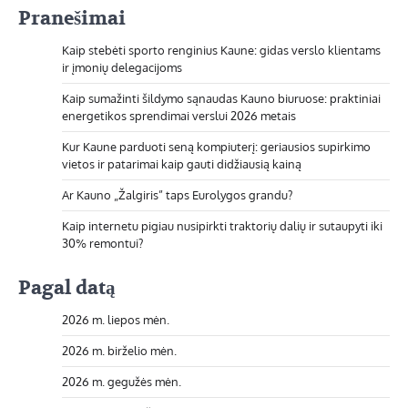
Pranešimai
Kaip stebėti sporto renginius Kaune: gidas verslo klientams
ir įmonių delegacijoms
Kaip sumažinti šildymo sąnaudas Kauno biuruose: praktiniai
energetikos sprendimai verslui 2026 metais
Kur Kaune parduoti seną kompiuterį: geriausios supirkimo
vietos ir patarimai kaip gauti didžiausią kainą
Ar Kauno „Žalgiris” taps Eurolygos grandu?
Kaip internetu pigiau nusipirkti traktorių dalių ir sutaupyti iki
30% remontui?
Pagal datą
2026 m. liepos mėn.
2026 m. birželio mėn.
2026 m. gegužės mėn.