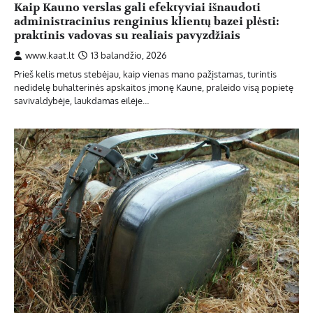
Kaip Kauno verslas gali efektyviai išnaudoti
administracinius renginius klientų bazei plėsti:
praktinis vadovas su realiais pavyzdžiais
www.kaat.lt
13 balandžio, 2026
Prieš kelis metus stebėjau, kaip vienas mano pažįstamas, turintis
nedidelę buhalterinės apskaitos įmonę Kaune, praleido visą popietę
savivaldybėje, laukdamas eilėje…