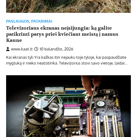
PASLAUGOS
,
PATARIMAI
Televizoriaus ekranas neįsijungia: ką galite
patikrinti patys prieš kviečiant meistą į namus
Kaune
www.kaat.lt
10 balandžio, 2026
Kai ekranas tyli Yra kažkas itin nejauku toje tyloje, kai paspaudžiate
mygtuką ir nieko neatsitinka. Televizorius stovi savo vietoje, laidai…