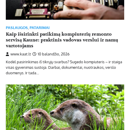
PASLAUGOS
,
PATARIMAI
Kaip išsirinkti patikimą kompiuterių remonto
servisą Kaune: praktinis vadovas verslui ir namų
vartotojams
www.kaat.lt
10 balandžio, 2026
Kodėl pasirinkimas iš tikrųjų svarbus? Sugedo kompiuteris – ir staiga
visas gyvenimas sustoja. Darbai, dokumentai, nuotraukos, verslo
duomenys. Ir tada…