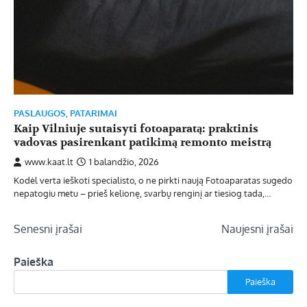
PASLAUGOS
,
PATARIMAI
Kaip Vilniuje sutaisyti fotoaparatą: praktinis
vadovas pasirenkant patikimą remonto meistrą
www.kaat.lt
1 balandžio, 2026
Kodėl verta ieškoti specialisto, o ne pirkti naują Fotoaparatas sugedo
nepatogiu metu – prieš kelionę, svarbų renginį ar tiesiog tada,…
Navigacija
Senesni įrašai
Naujesni įrašai
tarp
Paieška
įrašų
Paieška