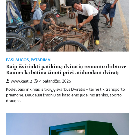
PASLAUGOS
,
PATARIMAI
Kaip išsirinkti patikimą dviračių remonto dirbtuvę
Kaune: ką būtina žinoti prieš atiduodant dviratį
www.kaat.lt
4 balandžio, 2026
Kodėl pasirinkimas iš tikrųjų svarbus Dviratis – tai ne tik transporto
priemonė. Daugeliui žmonių tai kasdienio judėjimo įrankis, sporto
draugas…