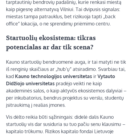
tarptautinių bendrovių padalinių, kurie renkasi miestą
kaip pigesnę alternatyvą Vilniui. Tai dvipusis signalas:
miestas tampa patrauklus, bet rizikuoja tapti „back
office” lokacija, o ne sprendimų priėmimo centru.
Startuolių ekosistema: tikras
potencialas ar dar tik scena?
Kauno startuolių bendruomenė auga, ir tai matyti ne tik
iš renginių skaičiaus ar „hub’ų” atsiradimo. Svarbiau tai,
kad
Kauno technologijos universitetas
ir
Vytauto
Didžiojo universitetas
pradėjo veikti ne kaip
akademinės salos, o kaip aktyvūs ekosistemos dalyviai –
per inkubatorius, bendrus projektus su verslu, studentų
įsitraukimą į realias įmones.
Vis dėlto reikia būti sąžiningais: didelė dalis Kauno
startuolių vis dar susiduria su tuo pačiu senu klausimu –
kapitalo trūkumu. Rizikos kapitalo fondai Lietuvoje