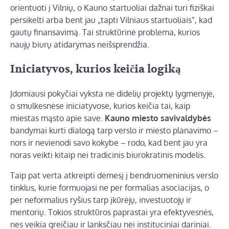
orientuoti į Vilnių, o Kauno startuoliai dažnai turi fiziškai
persikelti arba bent jau „tapti Vilniaus startuoliais”, kad
gautų finansavimą. Tai struktūrinė problema, kurios
naujų biurų atidarymas neišsprendžia.
Iniciatyvos, kurios keičia logiką
Įdomiausi pokyčiai vyksta ne didelių projektų lygmenyje,
o smulkesnėse iniciatyvose, kurios keičia tai, kaip
miestas mąsto apie save.
Kauno miesto savivaldybės
bandymai kurti dialogą tarp verslo ir miesto planavimo –
nors ir nevienodi savo kokybe – rodo, kad bent jau yra
noras veikti kitaip nei tradicinis biurokratinis modelis.
Taip pat verta atkreipti dėmesį į bendruomeninius verslo
tinklus, kurie formuojasi ne per formalias asociacijas, o
per neformalius ryšius tarp įkūrėjų, investuotojų ir
mentorių. Tokios struktūros paprastai yra efektyvesnės,
nes veikia greičiau ir lanksčiau nei instituciniai dariniai.