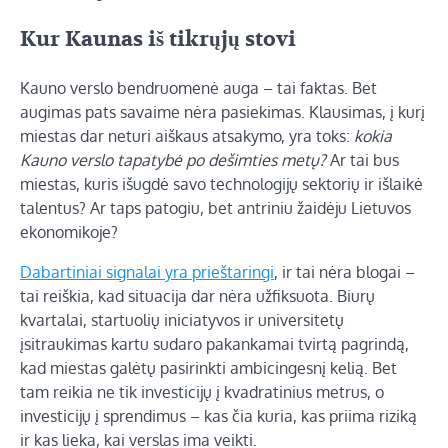
Kur Kaunas iš tikrųjų stovi
Kauno verslo bendruomenė auga – tai faktas. Bet
augimas pats savaime nėra pasiekimas. Klausimas, į kurį
miestas dar neturi aiškaus atsakymo, yra toks:
kokia
Kauno verslo tapatybė po dešimties metų?
Ar tai bus
miestas, kuris išugdė savo technologijų sektorių ir išlaikė
talentus? Ar taps patogiu, bet antriniu žaidėju Lietuvos
ekonomikoje?
Dabartiniai signalai yra prieštaringi
, ir tai nėra blogai –
tai reiškia, kad situacija dar nėra užfiksuota. Biurų
kvartalai, startuolių iniciatyvos ir universitetų
įsitraukimas kartu sudaro pakankamai tvirtą pagrindą,
kad miestas galėtų pasirinkti ambicingesnį kelią. Bet
tam reikia ne tik investicijų į kvadratinius metrus, o
investicijų į sprendimus – kas čia kuria, kas priima riziką
ir kas lieka, kai verslas ima veikti.