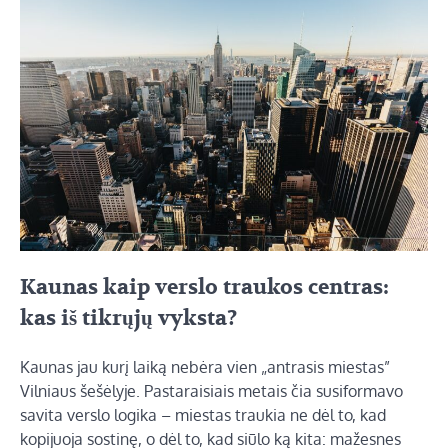
Kaunas kaip verslo traukos centras:
kas iš tikrųjų vyksta?
Kaunas jau kurį laiką nebėra vien „antrasis miestas”
Vilniaus šešėlyje. Pastaraisiais metais čia susiformavo
savita verslo logika – miestas traukia ne dėl to, kad
kopijuoja sostinę, o dėl to, kad siūlo ką kita: mažesnes