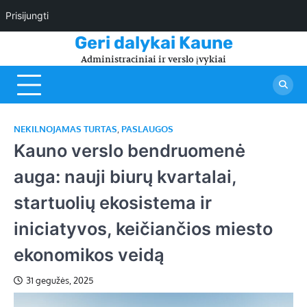
Prisijungti
Skip
Geri dalykai Kaune
to
Administraciniai ir verslo įvykiai
content
NEKILNOJAMAS TURTAS
,
PASLAUGOS
Kauno verslo bendruomenė
auga: nauji biurų kvartalai,
startuolių ekosistema ir
iniciatyvos, keičiančios miesto
ekonomikos veidą
31 gegužės, 2025