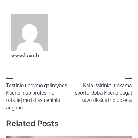
www.kaat.lt
Navigacija
⟵
⟶
Tęstinio ugdymo galimybės
Kaip išsirinkti tinkamą
tarp
Kaune: nuo profesinio
sporto klubą Kaune pagal
įrašų
tobulėjimo iki asmeninio
savo tikslus ir biudžetą
augimo
Related Posts