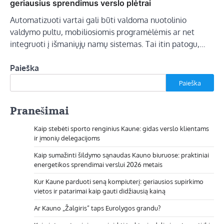
geriausius sprendimus verslo plėtrai
Automatizuoti vartai gali būti valdoma nuotolinio
valdymo pultu, mobiliosiomis programėlėmis ar net
integruoti į išmaniųjų namų sistemas. Tai itin patogu,…
Paieška
Paieška
Pranešimai
Kaip stebėti sporto renginius Kaune: gidas verslo klientams
ir įmonių delegacijoms
Kaip sumažinti šildymo sąnaudas Kauno biuruose: praktiniai
energetikos sprendimai verslui 2026 metais
Kur Kaune parduoti seną kompiuterį: geriausios supirkimo
vietos ir patarimai kaip gauti didžiausią kainą
Ar Kauno „Žalgiris” taps Eurolygos grandu?